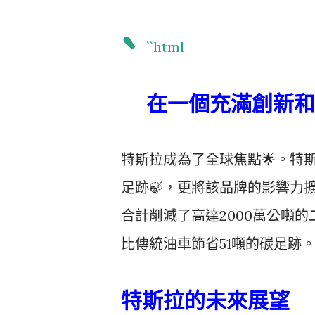
`
``html
在一個充滿創新和
特斯拉成為了全球焦點
🌟
。特
足跡
🍃
，更將該品牌的影響力
合計削減了高達2000萬公噸
比傳統油車節省51噸的碳足跡
特斯拉的未來展望