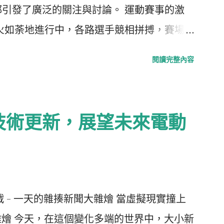
引發了廣泛的關注與討論。 運動賽事的激
火如荼地進行中，各路選手競相拼搏，賽場
。觀眾們高呼助威，氣氛緊張而激烈，展現了
閱讀完整內容
少 明星運動員 更是刷新了自己的 個人紀錄
 科技界的最新突破 另一方面，科技界的進
技公司宣布了最新的 產品發佈 ，令人耳目
技術更新，展望未來電動
及革命性功能，不僅吸引了眾多媒體的報導，
專家們也紛紛表示，這項科技將改變人們的
。 環境問題的嚴峻挑戰 與此同時，在環境議
氣溫問題，提醒社會大眾氣候變化的影響已越
挑戰 - 一天的雜揍新聞大雜燴 當虛擬現實撞上
種極端天氣現象，讓人不得不重新審視我們的
大雜燴 今天，在這個變化多端的世界中，大小新