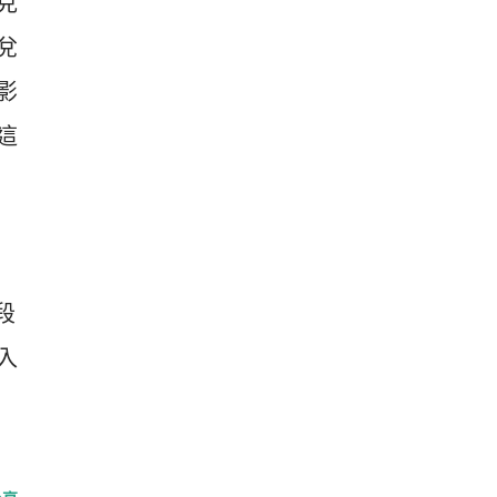
克
兌
影
這
段
入