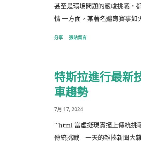
甚至是環境問題的嚴峻挑戰，都
情 一方面，某著名體育賽事如
上每一個瞬間都讓人心跳加速
分享
張貼留言
運動的魅力與選手們的堅持。不
，讓人對未來的比賽更加期待。
步同樣引人注目。一家領先的科
特斯拉進行最新
一新。這款產品的創新設計以
車趨勢
還引發了消費者的熱烈討論。
生活方式 ，推動行業向前發展
7月 17, 2024
題上，專家們警示持續升高的
```html 當虛擬現實撞上傳統
來越明顯。全球暖化帶來的各
傳統挑戰 - 一天的雜揍新聞